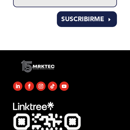
this
field
empty.
SUSCRIBIRME