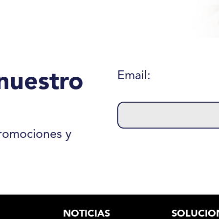
Email:
 nuestro
Please
leave
this
field
promociones y
empty.
NOTICIAS
SOLUCIO