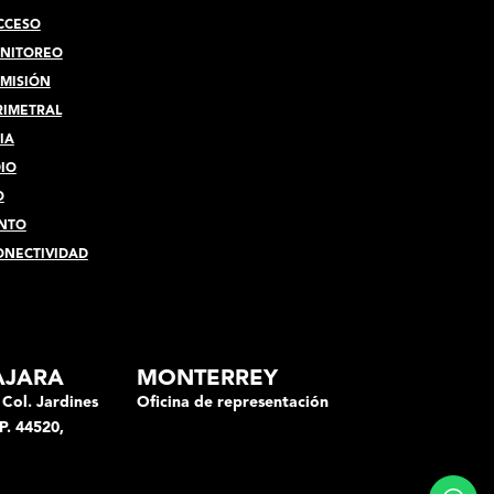
CCESO
ONITOREO
SMISIÓN
RIMETRAL
IA
DIO
O
NTO
ONECTIVIDAD
AJARA
MONTERREY
 Col. Jardines
Oficina de representación
P. 44520,