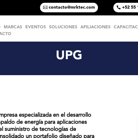
contacto@mrktec.com
+52 55 
O
MARCAS
EVENTOS
SOLUCIONES
AFILIACIONES
CAPACITA
ACTO
UPG
presa especializada en el desarrollo
paldo de energía para aplicaciones
 el suministro de tecnologías de
onsolidado un portafolio diseñado para