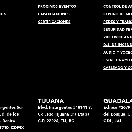
PRÓXIMOS EVENTOS
CONTROL DE A
OLS
CAPACITACIONES
CENTRO DE M
CERTIFICACIONES
REDES Y TRAN
SEGURIDAD PE
VIDEOVIGILANC
D.S. DE INCEN
AUDIO Y VOCE
ESTACIONAMIE
CABLEADO Y C
TIJUANA
GUADAL
urgentes Sur
Blvd. Insurgentes #18141-3,
Eclipse #2679,
Cd. de los
Col. Río Tijuana 3ra Etapa,
del Bosque, C.
. Benito
C.P. 22226, TIJ, BC
GDL, JAL
 03710, CDMX