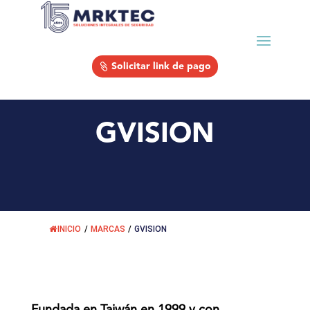
Solicitar link de pago
GVISION
INICIO
/
MARCAS
/
GVISION