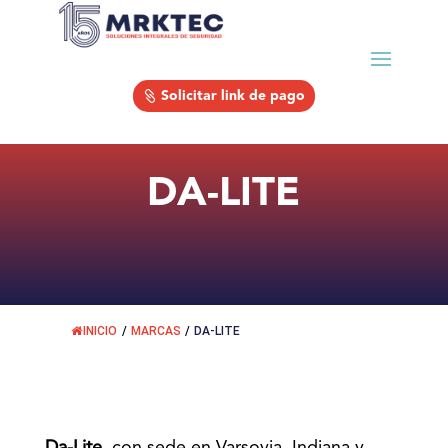
Solicitar link de pago
DA-LITE
INICIO
/
MARCAS
/
DA-LITE