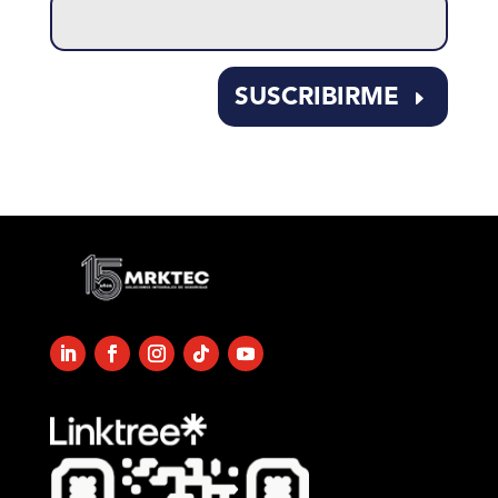
leave
this
field
empty.
SUSCRIBIRME